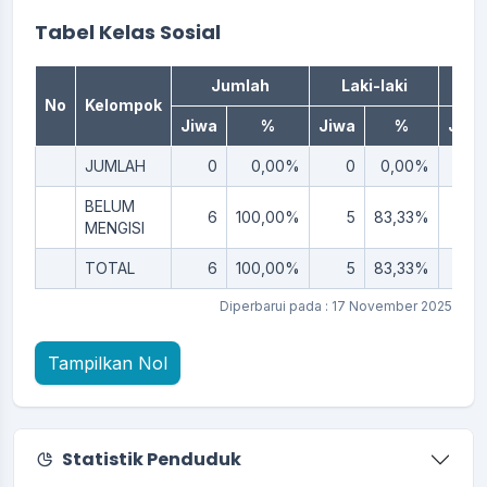
End of interactive chart.
Tabel Kelas Sosial
Jumlah
Laki-laki
Pe
No
Kelompok
Jiwa
%
Jiwa
%
Jiwa
JUMLAH
0
0,00%
0
0,00%
0
BELUM
6
100,00%
5
83,33%
1
MENGISI
TOTAL
6
100,00%
5
83,33%
1
Diperbarui pada : 17 November 2025
Tampilkan Nol
Statistik Penduduk