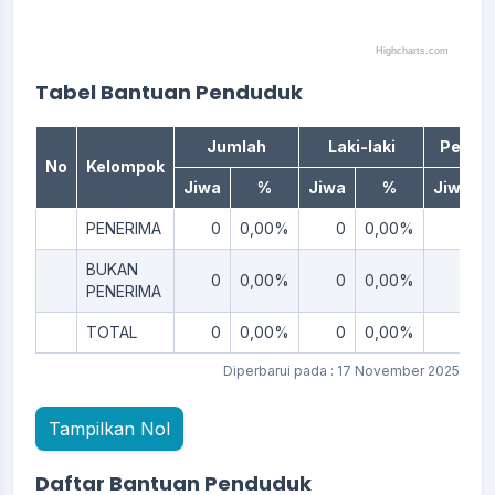
Highcharts.com
End of interactive chart.
Tabel Bantuan Penduduk
Jumlah
Laki-laki
Perem
No
Kelompok
Jiwa
%
Jiwa
%
Jiwa
PENERIMA
0
0,00%
0
0,00%
0
BUKAN
0
0,00%
0
0,00%
0
PENERIMA
TOTAL
0
0,00%
0
0,00%
0
Diperbarui pada : 17 November 2025
Tampilkan Nol
Daftar Bantuan Penduduk