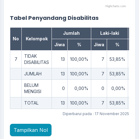
Highcharts.com
End of interactive chart.
Tabel Penyandang Disabilitas
Jumlah
Laki-laki
Pe
No
Kelompok
Jiwa
%
Jiwa
%
Jiw
TIDAK
7
13
100,00%
7
53,85%
DISABILITAS
JUMLAH
13
100,00%
7
53,85%
BELUM
0
0,00%
0
0,00%
MENGISI
TOTAL
13
100,00%
7
53,85%
Diperbarui pada : 17 November 2025
Tampilkan Nol