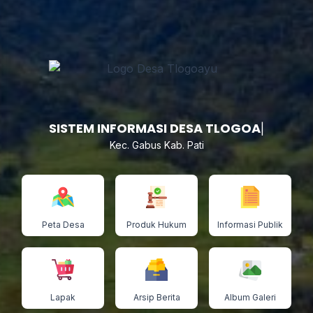
SISTEM
|
Kec. Gabus Kab. Pati
Peta Desa
Produk Hukum
Informasi Publik
Lapak
Arsip Berita
Album Galeri