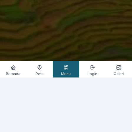
Beranda
Peta
Menu
Login
Galeri
Berita Desa
Terbaru
Berita Desa
Informasi Layanan
Bisnis